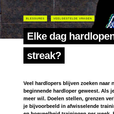
BLESSURES
VEELGESTELDE VRAGEN
Elke dag hardlopen
streak?
Veel hardlopers blijven zoeken naar 
beginnende hardloper geweest. Als je 
meer wil. Doelen stellen, grenzen ver
je bijvoorbeeld in afwisselende train
en hoeveelheid trainingen per week