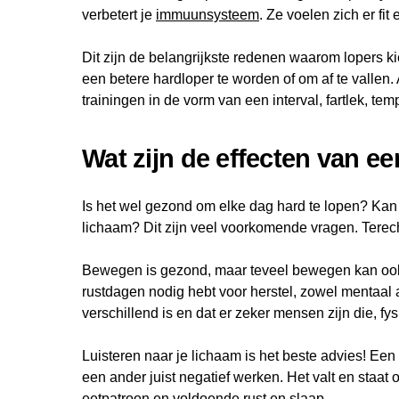
verbetert je
immuunsysteem
. Ze voelen zich er fit
Dit zijn de belangrijkste redenen waarom lopers ki
een betere hardloper te worden of om af te vallen. A
trainingen in de vorm van een interval, fartlek, t
Wat zijn de effecten van e
Is het wel gezond om elke dag hard te lopen? Kan j
lichaam? Dit zijn veel voorkomende vragen. Terec
Bewegen is gezond, maar teveel bewegen kan ook
rustdagen nodig hebt voor herstel, zowel mentaal 
verschillend is en dat er zeker mensen zijn die, f
Luisteren naar je lichaam is het beste advies! Ee
een ander juist negatief werken. Het valt en staat
eetpatroon
en voldoende
rust
en
slaap
.