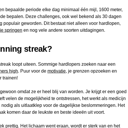
 een bepaalde periode elke dag minimaal één mijl, 1600 meter,
riode bepalen. Deze challenges, ook wel bekend als 30 dagen
rg populair geworden. Dit bestaat niet alleen voor hardlopen,
je springen
en nog vele andere soorten uitdagingen.
unning streak?
streak loopt uiteen. Sommige hardlopers zoeken naar een
ners high
. Puur voor de
motivatie
, je grenzen opzoeken en
 trainen!
gewoon omdat ze er heel blij van worden. Je krijgt er een goed
ft velen de mogelijkheid te ontstressen, het werkt als medicijn
 nodig als uitlaatklep voor de dagelijkse beslommeringen. Het
aak komen daar de leukste en beste ideeën uit voort.
ek prettig. Het lichaam went eraan, wordt er sterk van en het