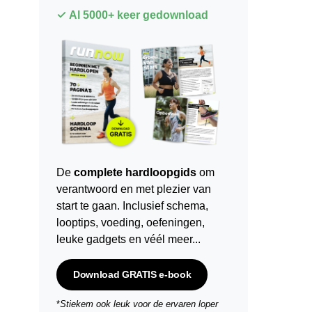
✓ Al 5000+ keer gedownload
De
complete hardloopgids
om
verantwoord en met plezier van
start te gaan. Inclusief schema,
looptips,
voeding
,
oefeningen
,
leuke gadgets en véél meer...
Download GRATIS e-book
*
Stiekem ook leuk voor de ervaren loper