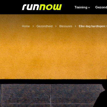
Training
Gezond
Home
Gezondheid
Blessures
Elke dag hardlopen: 