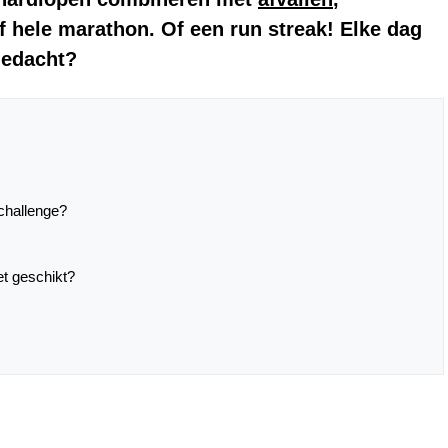
of hele marathon. Of een run streak!
Elke dag
gedacht?
 challenge?
et geschikt?