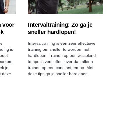
n voor
Intervaltraining: Zo ga je
ek
sneller hardlopen!
je
Intervaltraining is een zeer effectieve
uding is
training om sneller te worden met
loopt
hardlopen. Trainen op een wisselend
voorkomt
tempo is veel effectiever dan alleen
ek je
trainen op een constant tempo. Met
t deze
deze tips ga je sneller hardlopen.