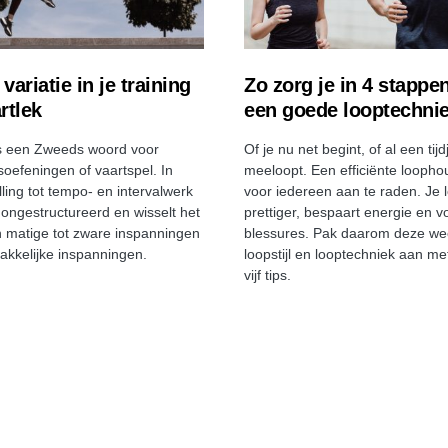
variatie in je training
Zo zorg je in 4 stappe
rtlek
een goede looptechni
is een Zweeds woord voor
Of je nu net begint, of al een tijd
soefeningen of vaartspel. In
meeloopt. Een efficiënte loopho
lling tot tempo- en intervalwerk
voor iedereen aan te raden. Je 
k ongestructureerd en wisselt het
prettiger, bespaart energie en 
n matige tot zware inspanningen
blessures. Pak daarom deze we
kkelijke inspanningen.
loopstijl en looptechniek aan me
vijf tips.