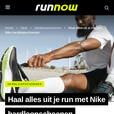
Home
Gear
Hardloopschoenen
Haal alles uit je run met
Nike hardloopschoenen
HARDLOOPSCHOENEN
Haal alles uit je run met Nike
hardloopschoenen