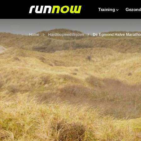
Training
Gezond
Home
Hardloopwedstrijden
De Egmond Halve Marathon