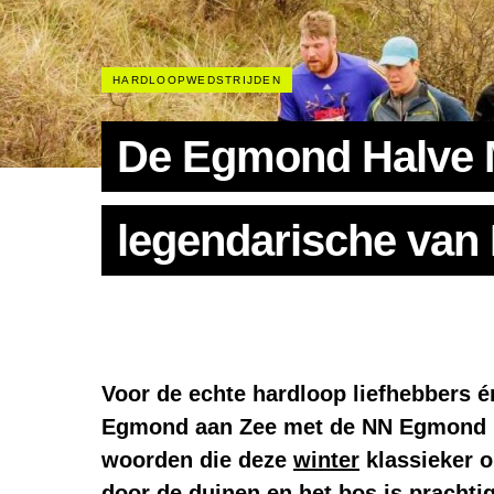
HARDLOOPWEDSTRIJDEN
De Egmond Halve 
legendarische van
Voor de echte hardloop liefhebbers é
Egmond aan Zee met de NN
Egmond 
woorden die deze
winter
klassieker o
door de duinen en het bos is prachtig