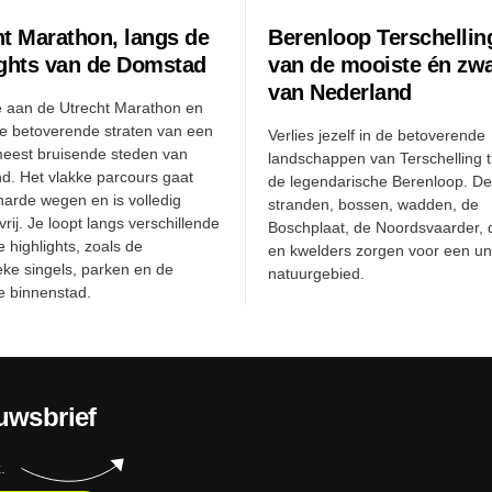
ht Marathon, langs de
Berenloop Terschellin
ights van de Domstad
van de mooiste én zw
van Nederland
 aan de Utrecht Marathon en
e betoverende straten van een
Verlies jezelf in de betoverende
eest bruisende steden van
landschappen van Terschelling t
d. Het vlakke parcours gaat
de legendarische Berenloop. D
harde wegen en is volledig
stranden, bossen, wadden, de
rij. Je loopt langs verschillende
Boschplaat, de Noordsvaarder, 
 highlights, zoals de
en kwelders zorgen voor een un
eke singels, parken en de
natuurgebied.
e binnenstad.
uwsbrief
.