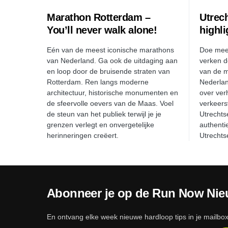
Marathon Rotterdam –
Utrec
You’ll never walk alone!
highl
Eén van de meest iconische marathons
Doe mee
van Nederland. Ga ook de uitdaging aan
verken d
en loop door de bruisende straten van
van de m
Rotterdam. Ren langs moderne
Nederlan
architectuur, historische monumenten en
over ver
de sfeervolle oevers van de Maas. Voel
verkeersv
de steun van het publiek terwijl je je
Utrechtse
grenzen verlegt en onvergetelijke
authenti
herinneringen creëert.
Utrechts
Abonneer je op de Run Now Nie
En ontvang elke week nieuwe hardloop tips in je mailbox