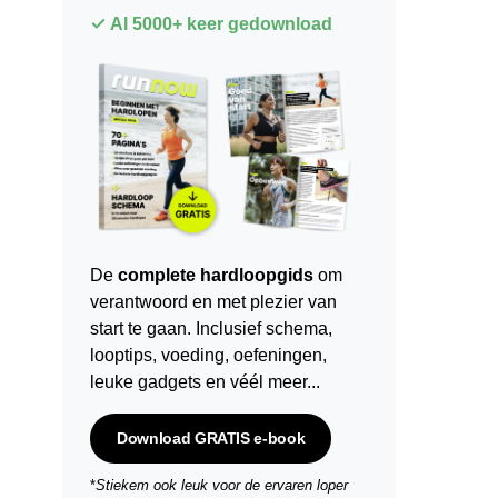
✓ Al 5000+ keer gedownload
De
complete hardloopgids
om
verantwoord en met plezier van
start te gaan. Inclusief schema,
looptips,
voeding
,
oefeningen
,
leuke gadgets en véél meer...
Download GRATIS e-book
*
Stiekem ook leuk voor de ervaren loper