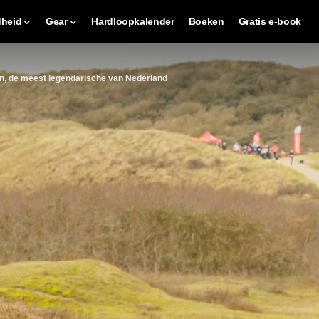
heid
Gear
Hardloopkalender
Boeken
Gratis e-book
, de meest legendarische van Nederland