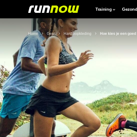
Training
Gezond
Home
Gear
Hardloopkleding
Hoe kies je een goed