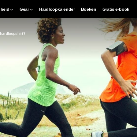
heid
Gear
Hardloopkalender
Boeken
Gratis e-book
 hardloopshirt?