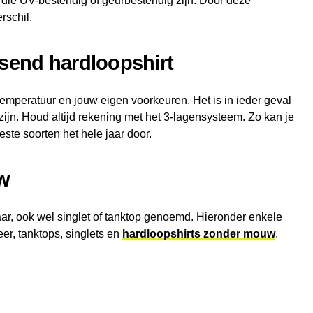
 die UV-bestendig of geurbestendig zijn. Door deze
rschil.
ssend hardloopshirt
temperatuur en jouw eigen voorkeuren. Het is in ieder geval
ijn. Houd altijd rekening met het
3-lagensysteem
. Zo kan je
ste soorten het hele jaar door.
w
aar, ook wel singlet of tanktop genoemd. Hieronder enkele
er, tanktops, singlets en
hardloopshirts zonder mouw
.