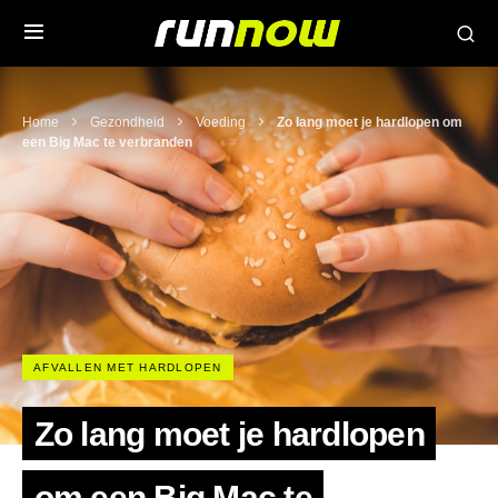
Home
Gezondheid
Voeding
Zo lang moet je hardlopen om
een Big Mac te verbranden
AFVALLEN MET HARDLOPEN
Zo lang moet je hardlopen
om een Big Mac te