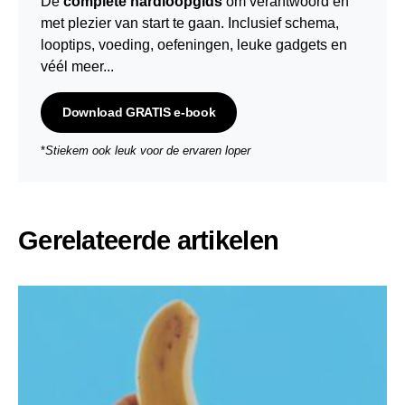
De
complete hardloopgids
om verantwoord en
met plezier van start te gaan. Inclusief schema,
looptips,
voeding
,
oefeningen
, leuke gadgets en
véél meer...
Download GRATIS e-book
*
Stiekem ook leuk voor de ervaren loper
Gerelateerde artikelen