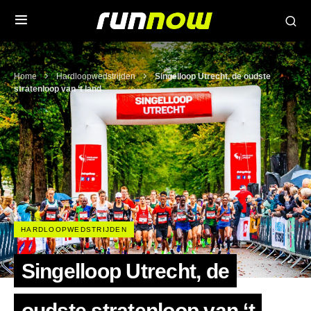
Home
Hardloopwedstrijden
Singelloop Utrecht, de oudste
stratenloop van ‘t land
HARDLOOPWEDSTRIJDEN
Singelloop Utrecht, de
oudste stratenloop van ‘t