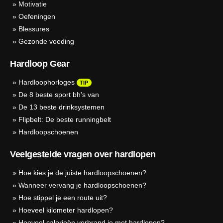
»
Motivatie
»
Oefeningen
»
Blessures
»
Gezonde voeding
Hardloop Gear
»
Hardloophorloges
TIP
»
De 8 beste sport bh's van
»
De 13 beste drinksystemen
»
Flipbelt: De beste runningbelt
»
Hardloopschoenen
Veelgestelde vragen over hardlopen
»
Hoe kies je de juiste hardloopschoenen?
»
Wanneer vervang je hardloopschoenen?
»
Hoe stippel je een route uit?
»
Hoeveel kilometer hardlopen?
»
Hoeveel calorieën verbrand je met hardlopen?