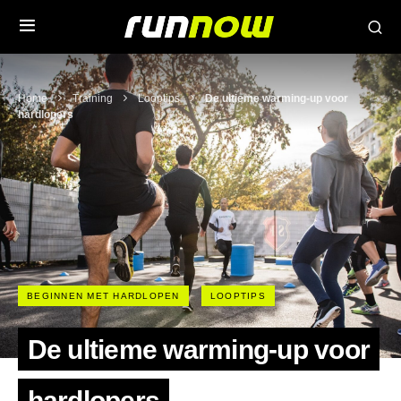
Home
Training
Looptips
De ultieme warming-up voor
hardlopers
BEGINNEN MET HARDLOPEN
LOOPTIPS
De ultieme warming-up voor
hardlopers