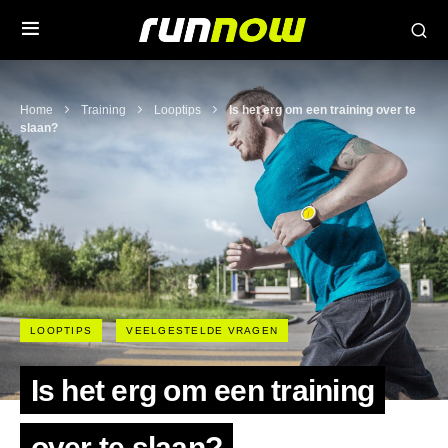
Home
Training
Looptips
Is het erg om een training over te
slaan?
LOOPTIPS
VEELGESTELDE VRAGEN
Is het erg om een training
over te slaan?