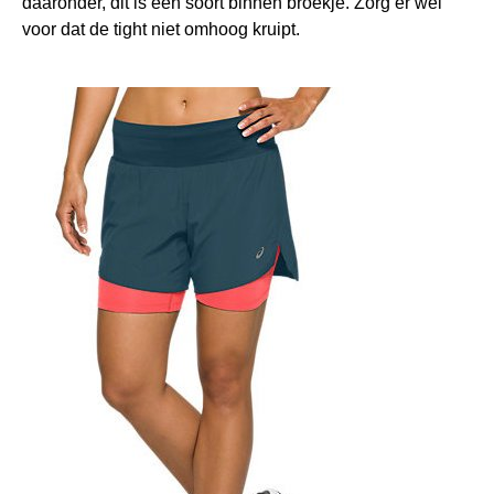
daaronder, dit is een soort binnen broekje. Zorg er wel
voor dat de tight niet omhoog kruipt.