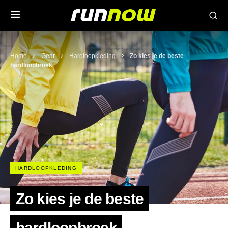
Home
Gear
Hardloopkleding
Zo kies je de beste
hardloopbroek
HARDLOOPKLEDING
Zo kies je de beste
hardloopbroek