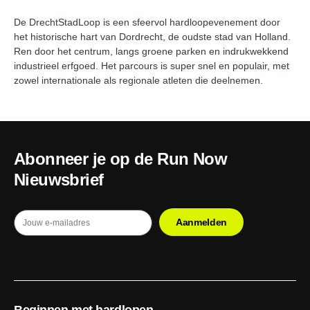
De DrechtStadLoop is een sfeervol hardloopevenement door
het historische hart van Dordrecht, de oudste stad van Holland.
Ren door het centrum, langs groene parken en indrukwekkend
industrieel erfgoed. Het parcours is super snel en populair, met
zowel internationale als regionale atleten die deelnemen.
Abonneer je op de Run Now
Nieuwsbrief