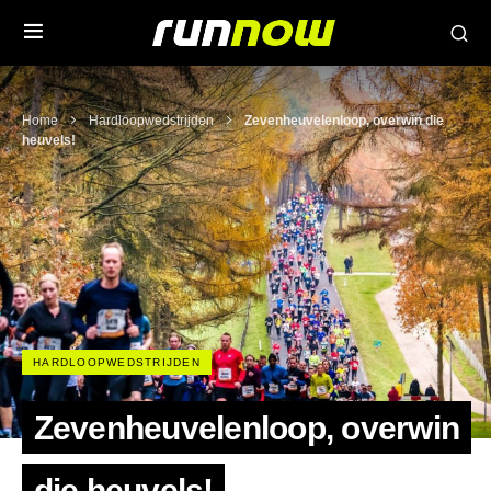
Home
Hardloopwedstrijden
Zevenheuvelenloop, overwin die
heuvels!
HARDLOOPWEDSTRIJDEN
Zevenheuvelenloop, overwin
die heuvels!