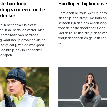
ste hardloop
Hardlopen bij koud we
hting voor een rondje
Hardlopen bij koud weer in de wi
 donker
niet altijd een pretje. De training
seizoen zijn dan ook alleen we
 in het donker is niet te
voor de echte doorzetter. Geen 
n in de herfst en winter. Kies
Met deze 12 tips blijf je deze win
 combinatie van hardloop
vrolijk doorlopen en ga je fit het
ing waarmee je opvalt én die er
in.
zorgt dat jij zelf de weg goed
 Zo blijf je ook in het donker
oorlopen.