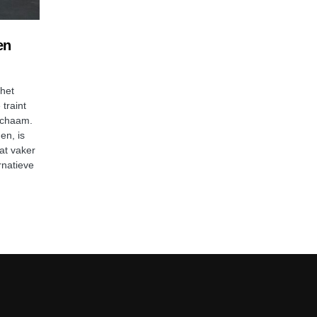
en
 het
 traint
ichaam.
en, is
at vaker
rnatieve