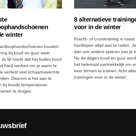
ste
8 alternatieve training
oophandschoenen
voor in de winter
de winter
Kracht- of crosstraining is naast
hardlopen altijd aan te raden. Je
ardloophandschoenen houden
dan ook andere spieren van je l
ining bij koud en guur weer
Nu de dagen koud en guur word
. Je lijf merkt dat het buiten koud
het helemaal aantrekkelijk om w
et hard werken om je warm te
keer binnen te trainen. Acht alte
e verliest veel lichaamswarmte
trainingen voor in de winter.
anden. Daarom is het aan te
 bij koude temperaturen
oenen te dragen.
uwsbrief