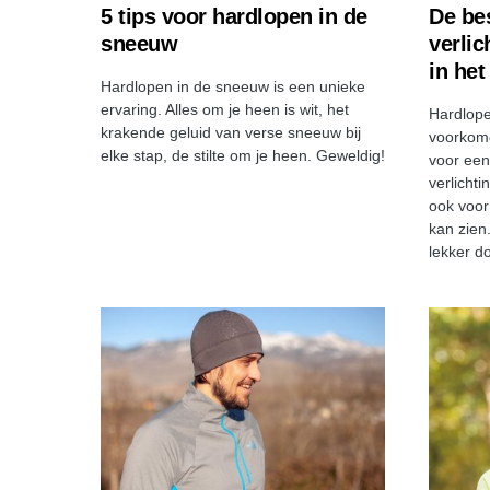
5 tips voor hardlopen in de
De be
sneeuw
verlic
in het
Hardlopen in de sneeuw is een unieke
ervaring. Alles om je heen is wit, het
Hardlopen
krakende geluid van verse sneeuw bij
voorkome
elke stap, de stilte om je heen. Geweldig!
voor een
verlicht
ook voor 
kan zien.
lekker d