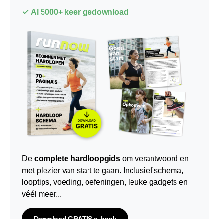
✓ Al 5000+ keer gedownload
De
complete hardloopgids
om verantwoord en
met plezier van start te gaan. Inclusief schema,
looptips,
voeding
,
oefeningen
, leuke gadgets en
véél meer...
Download GRATIS e-book